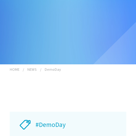
HOME
/
NEWS
/
DemoDay
#DemoDay