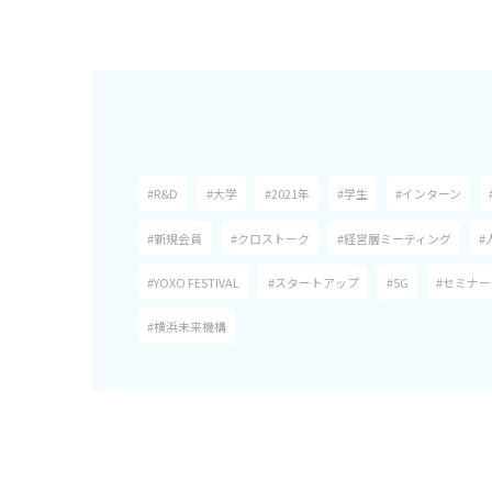
#R&D
#大学
#2021年
#学生
#インターン
#新規会員
#クロストーク
#経営層ミーティング
#
#YOXO FESTIVAL
#スタートアップ
#5G
#セミナー
#横浜未来機構