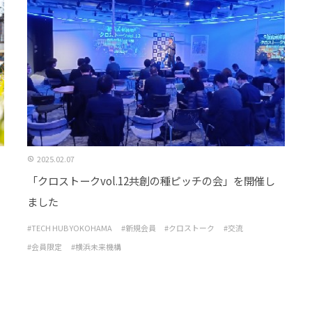
2025.02.07
「クロストークvol.12共創の種ピッチの会」を開催し
ました
#TECH HUB YOKOHAMA
#新規会員
#クロストーク
#交流
#会員限定
#横浜未来機構