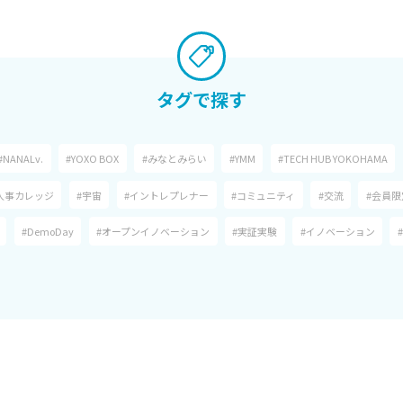
タグで探す
#NANALv.
#YOXO BOX
#みなとみらい
#YMM
#TECH HUB YOKOHAMA
人事カレッジ
#宇宙
#イントレプレナー
#コミュニティ
#交流
#会員限
#DemoDay
#オープンイノベーション
#実証実験
#イノベーション