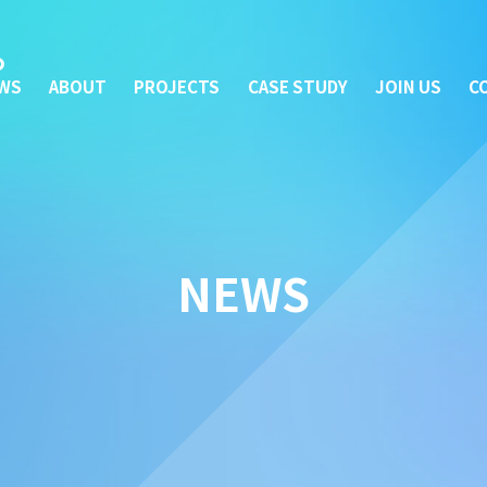
WS
ABOUT
PROJECTS
CASE STUDY
JOIN US
C
NEWS