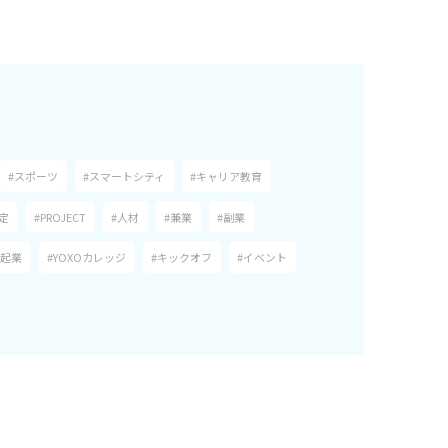
#スポーツ
#スマートシティ
#キャリア教育
定
#PROJECT
#人材
#兼業
#副業
#起業
#YOXOカレッジ
#キックオフ
#イベント