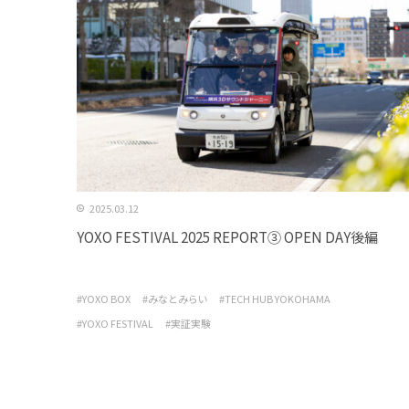
2025.03.12
YOXO FESTIVAL 2025 REPORT③ OPEN DAY後編
#YOXO BOX
#みなとみらい
#TECH HUB YOKOHAMA
#YOXO FESTIVAL
#実証実験