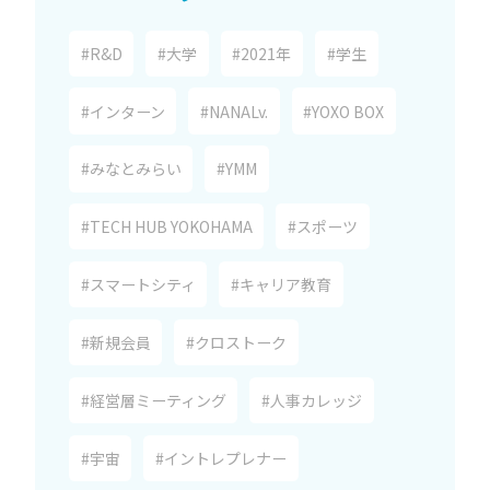
#R&D
#大学
#2021年
#学生
#インターン
#NANALv.
#YOXO BOX
#みなとみらい
#YMM
#TECH HUB YOKOHAMA
#スポーツ
#スマートシティ
#キャリア教育
#新規会員
#クロストーク
#経営層ミーティング
#人事カレッジ
#宇宙
#イントレプレナー