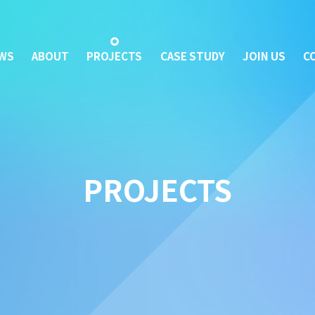
WS
ABOUT
PROJECTS
CASE STUDY
JOIN US
C
PROJECTS