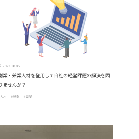
2023.10.06
副業・兼業人材を登用して自社の経営課題の解決を図
りませんか？
#人材
#兼業
#副業