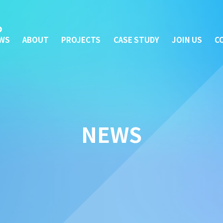
WS
ABOUT
PROJECTS
CASE STUDY
JOIN US
C
NEWS