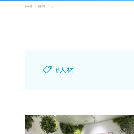
HOME
/
NEWS
/
人材
#人材