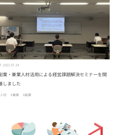
2023.07.14
副業・兼業人材活用による経営課題解決セミナーを開
催しました
#人材
#兼業
#副業