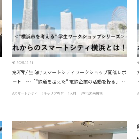
2025.11.21
第2回学生向けスマートシティワークショップ開催レポ
ート ～「”鉄道を超えた” 電鉄企業の活動を探る」を
開催しました！～
#スマートシティ
#キャリア教育
#人材
#横浜未来機構