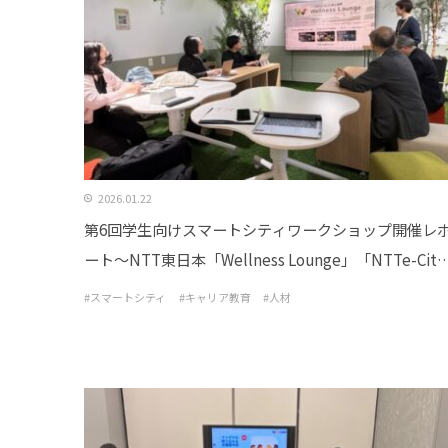
2026.01.22
第6回学生向けスマートシティワークショップ開催レ
ート～NTT東日本「Wellness Lounge」「NTTe-City
Labo」施設訪問～
#スマートシティ
#キャリア教育
#人材