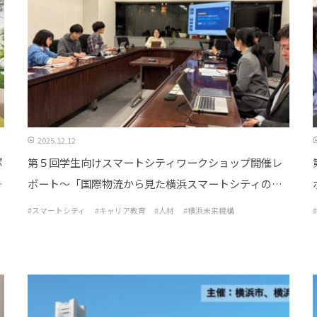
2025.12.12
ポ
第５回学生向けスマートシティワークショップ開催レ
ポート～「国際物流から見た横浜スマートシティの未
来」を開催しました!～
#スマートシティ
#キャリア教育
#人材
#横浜未来機構