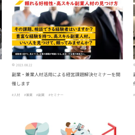
2023.08.22
副業・兼業人材活用による経営課題解決セミナーを開
催します
#人材
#兼業
#副業
#セミナー