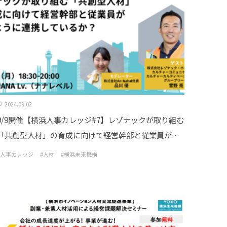
2024.09.02
9/9開催【横浜人事カレッジ#7】レゾナックが取り組む
「共創型人材」の育成に向けて経営幹部と従業員がど
のように連携しているか？
#人事カレッジ
#人材
#横浜未来機構