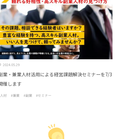
2024.05.29
副業・兼業人材活用による経営課題解決セミナーを7/3
開催します
#人材
#兼業
#副業
#セミナー