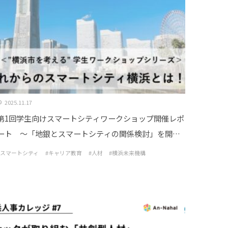
2025.11.17
第1回学生向けスマートシティワークショップ開催レポ
ート ～「地銀とスマートシティの関係検討」を開催
しました！～
#スマートシティ
#キャリア教育
#人材
#横浜未来機構