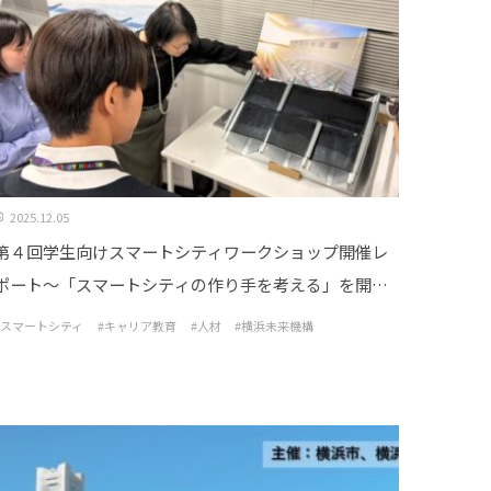
2025.12.05
第４回学生向けスマートシティワークショップ開催レ
ポート～「スマートシティの作り手を考える」を開催
しました！～
#スマートシティ
#キャリア教育
#人材
#横浜未来機構