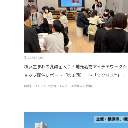
2025.12.01
横浜生まれの乳酸菌入り！地元名物アイデアワークシ
ョップ開催レポート（第１回） ～「ラクリス™」を
使った新しい横浜名物の可能性を探る～
#学生
#キャリア教育
#人材
#横浜未来機構